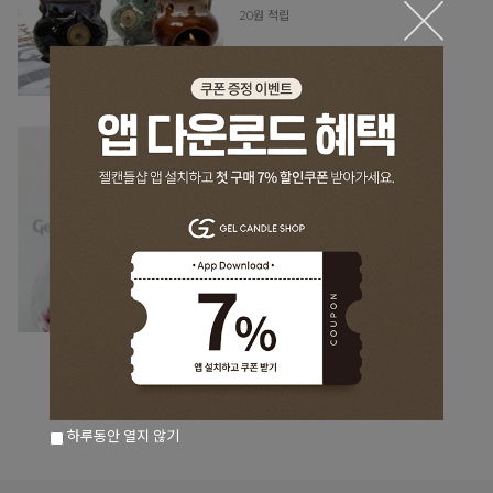
20원 적립
[도구] 뚜껑 부착형 깔때기
(파라핀 오일 주입용)
1,200원
1,500원
10원 적립
20%
하루동안 열지 않기