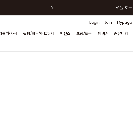
오늘 하루
Login
Join
Mypage
오늘 하루
디퓨저/사쉐
립밤/비누/핸드워시
인센스
포장/도구
혜택존
커뮤니티
오늘 하루
오늘 하루
오늘 하루