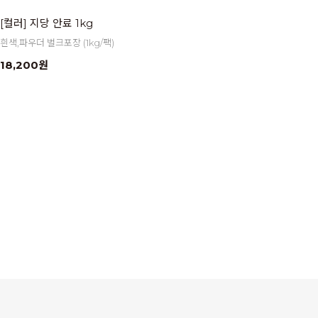
[컬러] 지당 안료 1kg
흰색,파우더 벌크포장 (1kg/팩)
18,200원