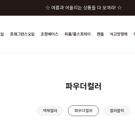
☆ 여름과 어울리는 상품들 다 모여라! ☆
☆★ 젤캔들샵 세일 상품이 한자리에! ☆★
오일
프래그런스오일
조향베이스
퍼퓸/룸스프레이
캔들
석고방향제
☆★☆ 젤캔들샵 혜택 모음 바로가기 ☆★☆
☆★☆★ 구매금액별 사은품이 펑펑! ☆★☆★
☆ 여름과 어울리는 상품들 다 모여라! ☆
파우더컬러
액체컬러
파우더컬러
컬러블럭