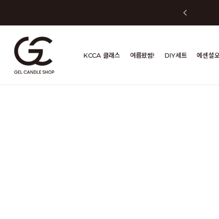
KCCA 클래스
여름왔썸!
DIY세트
에센셜