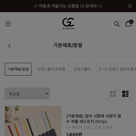
메뉴 토글
☆ 여름과 어울리는 상품들 다 모여라! ☆
☆★ 젤캔들샵 세일 상품이 한자리에! ☆★
0
☆★☆ 젤캔들샵 혜택 모음 바로가기 ☆★☆
☆★☆★ 구매금액별 사은품이 펑펑! ☆★☆★
기본재료/분말
☆ 여름과 어울리는 상품들 다 모여라! ☆
기본재료/분말
인센스몰드/모양틀
인센스홀더
{F.O} 인센스 발향에 좋
[기본재료] 컬러 시향대 시향지 향
수 퍼퓸 테스트지 (100p)
for 페이퍼 인센스, 조향, 시향용
1,600원