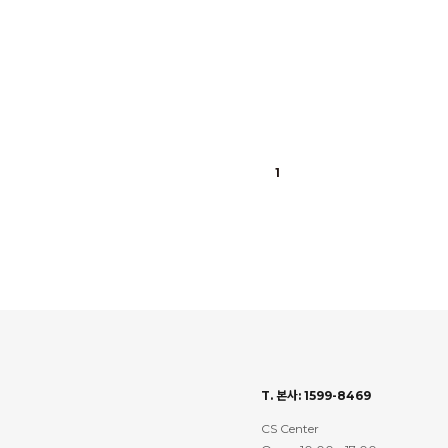
1
T. 본사: 1599-8469
CS Center