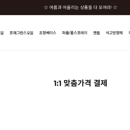
☆ 여름과 어울리는 상품들 다 모여라! ☆
☆★ 젤캔들샵 세일 상품이 한자리에! ☆★
오일
프래그런스오일
조향베이스
퍼퓸/룸스프레이
캔들
석고방향제
☆★☆ 젤캔들샵 혜택 모음 바로가기 ☆★☆
☆★☆★ 구매금액별 사은품이 펑펑! ☆★☆★
☆ 여름과 어울리는 상품들 다 모여라! ☆
1:1 맞춤가격 결제