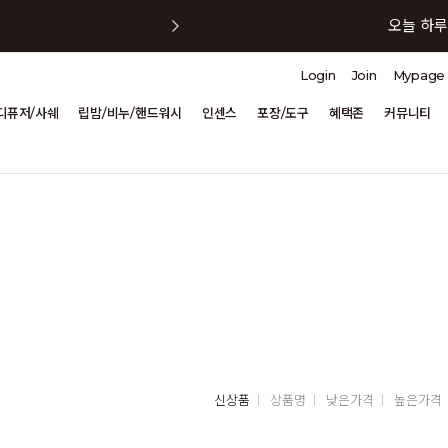
오늘 하루
Login
Join
Mypage
오늘 하루
디퓨저/사쉐
립밤/비누/핸드워시
인센스
포장/도구
혜택존
커뮤니티
오늘 하루
오늘 하루
오늘 하루
신상품
상품명
낮은가격
높은가격