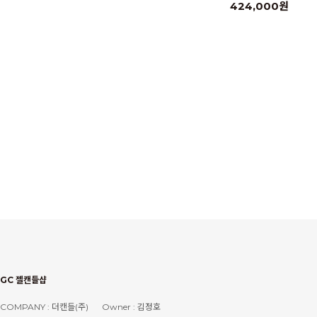
424,000원
GC 젤캔들샵
COMPANY : 더캔들(주)
Owner : 김정호