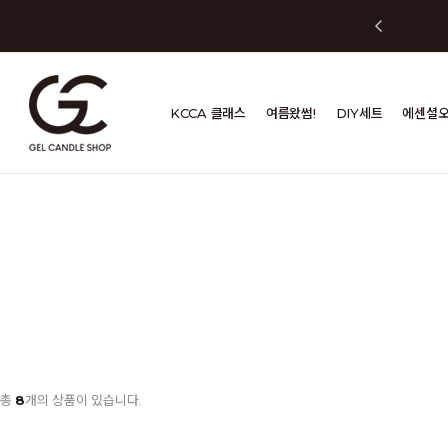
KCCA 클래스
여름왔썸!
DIY세트
에센셜
총
8
개의 상품이 있습니다.