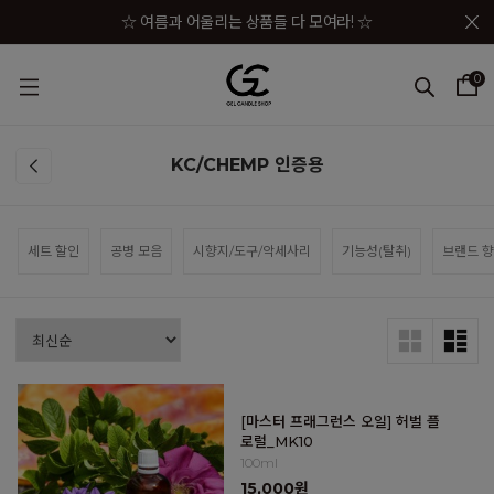
메뉴 토글
☆ 여름과 어울리는 상품들 다 모여라! ☆
☆★ 젤캔들샵 세일 상품이 한자리에! ☆★
0
☆★☆ 젤캔들샵 혜택 모음 바로가기 ☆★☆
☆★☆★ 구매금액별 사은품이 펑펑! ☆★☆★
KC/CHEMP 인증용
☆ 여름과 어울리는 상품들 다 모여라! ☆
세트 할인
공병 모음
시향지/도구/악세사리
기능성(탈취)
브랜드 향
[마스터 프래그런스 오일] 허벌 플
로럴_MK10
100ml
15,000원