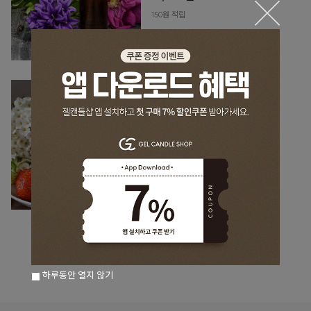
150원 적립
[마스터 프래그런스 오일] 프루티
플로럴_MK4
100ml
15,000원
150원 적립
하루동안 열지 않기